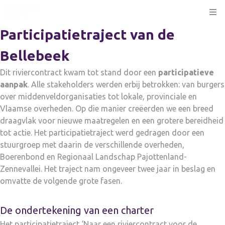
Kli
Participatietraject van de
Bellebeek
Dit riviercontract kwam tot stand door een
participatieve
aanpak
. Alle stakeholders werden erbij betrokken: van burgers
over middenveldorganisaties tot lokale, provinciale en
Vlaamse overheden. Op die manier creëerden we een breed
draagvlak voor nieuwe maatregelen en een grotere bereidheid
tot actie. Het participatietraject werd gedragen door een
stuurgroep met daarin de verschillende overheden,
Boerenbond en Regionaal Landschap Pajottenland-
Zennevallei. Het traject nam ongeveer twee jaar in beslag en
omvatte de volgende grote fasen.
De ondertekening van een charter
Het participatietraject ‘Naar een riviercontract voor de