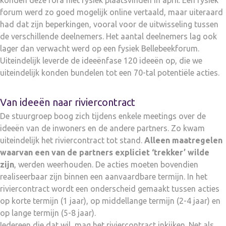
konden deze fora niet fysiek plaatsvinden in april. Een fysiek
forum werd zo goed mogelijk online vertaald, maar uiteraard
had dat zijn beperkingen, vooral voor de uitwisseling tussen
de verschillende deelnemers. Het aantal deelnemers lag ook
lager dan verwacht werd op een fysiek Bellebeekforum.
Uiteindelijk leverde de ideeënfase 120 ideeën op, die we
uiteindelijk konden bundelen tot een 70-tal potentiële acties.
Van ideeën naar riviercontract
De stuurgroep boog zich tijdens enkele meetings over de
ideeën van de inwoners en de andere partners. Zo kwam
uiteindelijk het riviercontract tot stand.
Alleen maatregelen
waarvan een van de partners expliciet ‘trekker’ wilde
zijn
, werden weerhouden. De acties moeten bovendien
realiseerbaar zijn binnen een aanvaardbare termijn. In het
riviercontract wordt een onderscheid gemaakt tussen acties
op korte termijn (1 jaar), op middellange termijn (2-4 jaar) en
op lange termijn (5-8 jaar).
Iedereen die dat wil, mag het riviercontract inkijken. Net als