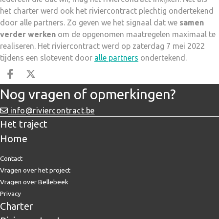
het charter werd ook het riviercontract plechtig ondertekend
door alle partners. Zo geven we het signaal dat we
samen
verder werken
om de opgenomen maatregelen maximaal te
realiseren. Het riviercontract werd op zaterdag 7 mei 2022
tijdens een slotevent door
alle partners
ondertekend.
Deel op facebook
Deel op X
Nog vragen of opmerkingen?
info@riviercontract.be
Het traject
Home
Contact
Vragen over het project
Vragen over Bellebeek
Privacy
Charter