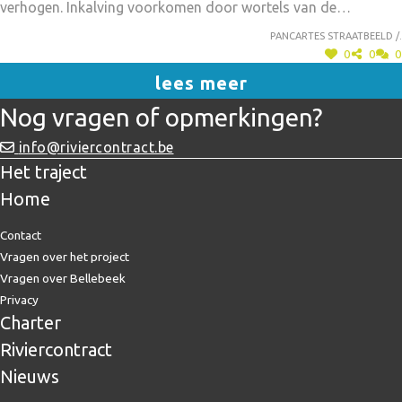
verhogen. Inkalving voorkomen door wortels van de
gezuiverde water in droogteperiodes ook ingezet worden in
beekwandbegroeiing te laten.
de landbouw. Het is mogelijk dat de wetgeving inzake
Pancartes straatbeeld /.
sanering hiervoor moet bijgestuurd worden.
0
0
0
lees meer
Nog vragen of opmerkingen?
info@riviercontract.be
Het traject
Home
Contact
Vragen over het project
Vragen over Bellebeek
Privacy
Charter
Riviercontract
Nieuws