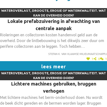
WATEROVERLAST, DROOGTE, EROSIE OF WATERKWALITEIT. WAT
KAN DE OVERHEID DOEN?
Lokale prefabzuivering in afwachting van
centrale aanpak
Rioleringen en collectoren kosten handenvol geld aan de
overheid. Door de lintbebouwing is het dikwijls zeer duur om
perifere collectoren aan te leggen. Toch hebben
rioolbeheerders en gemeenten dergelijke woonclusters
Stefan K. van Vlaamse Milieumaatschappij
ingekleurd als zijnde woningen die aangesloten zullen worden
1
0
1
op de centrale zuivering. Gevolg: daar het aanleggen van de
lees meer
collector te duur is, wordt het project steeds op de lange
WATEROVERLAST, DROOGTE, EROSIE OF WATERKWALITEIT. WAT
baan geschoven. Door in landelijk gebied via een opstalrecht
KAN DE OVERHEID DOEN?
(of iets dergelijks) een 'prefab'beperkte en verplaatsbare
Lichtere machines gebruiken, bruggen
zuivering te bouwen in afwachting van een aansluiting op een
verhogen
centrale zuivering kan toch een 'voldoende' zuiveringsgraad
Met lichtere machines het berm-onderhoud doen. Nu wordt
bereikt worden. Bij aansluiten op de centrale zuivering kan
de beek dicht gereden en de bermen worden lager. Bruggen
dan de 'prefab' elders ingezet worden. Mogelijks kan dit